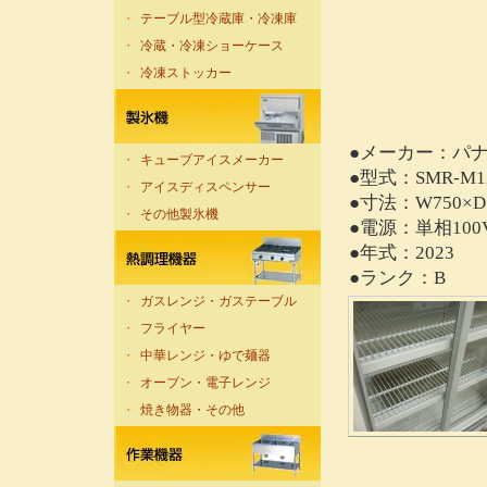
・
テーブル型冷蔵庫・冷凍庫
・
冷蔵・冷凍ショーケース
・
冷凍ストッカー
●メーカー：パ
・
キューブアイスメーカー
●型式：SMR-M1
・
アイスディスペンサー
●寸法：W750×D5
・
その他製氷機
●電源：単相100
●年式：2023
●ランク：B
・
ガスレンジ・ガステーブル
・
フライヤー
・
中華レンジ・ゆで麺器
・
オーブン・電子レンジ
・
焼き物器・その他