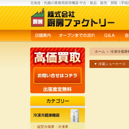
北海道・札幌の業務用厨房機器 中古・新品 販売 買取（手稲
ホーム
＞
冷凍冷蔵庫
▼ 冷蔵ショーケース
・
縦型冷蔵庫・冷凍庫