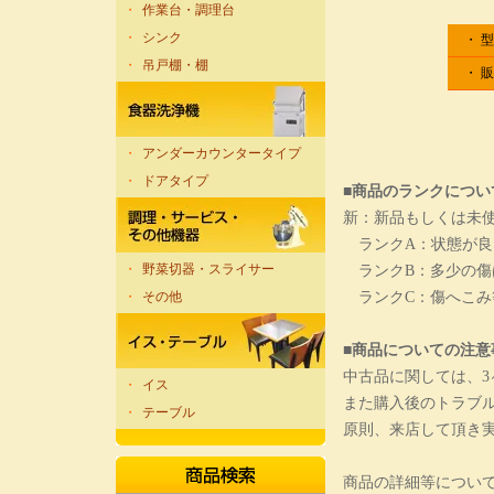
・
作業台・調理台
・
シンク
・ 
・
吊戸棚・棚
・ 
・
アンダーカウンタータイプ
・
ドアタイプ
■商品のランクについ
新：新品もしくは未
ランクA：状態が良
・
野菜切器・スライサー
ランクB：多少の傷
ランクC：傷へこみ
・
その他
■商品についての注意
中古品に関しては、
・
イス
また購入後のトラブ
・
テーブル
原則、来店して頂き
商品の詳細等につい