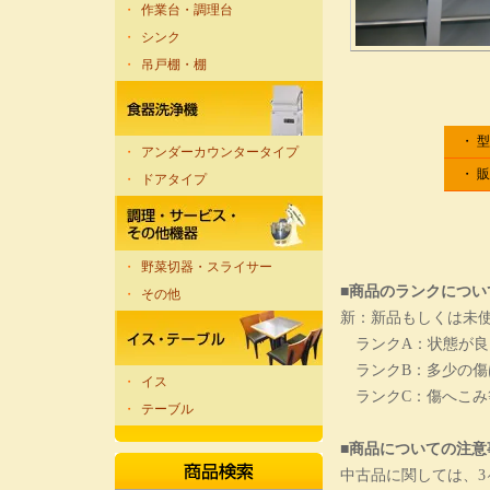
・
作業台・調理台
・
シンク
・
吊戸棚・棚
・ 
・
アンダーカウンタータイプ
・ 
・
ドアタイプ
・
野菜切器・スライサー
■商品のランクについ
・
その他
新：新品もしくは未
ランクA：状態が良
ランクB：多少の傷
・
イス
ランクC：傷へこみ
・
テーブル
■商品についての注意
中古品に関しては、