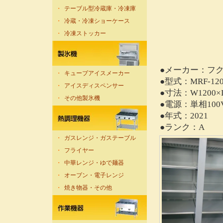
・
テーブル型冷蔵庫・冷凍庫
・
冷蔵・冷凍ショーケース
・
冷凍ストッカー
●メーカー：フ
・
キューブアイスメーカー
●型式：MRF-12
・
アイスディスペンサー
●寸法：W1200×D
・
その他製氷機
●電源：単相100
●年式：2021
●ランク：A
・
ガスレンジ・ガステーブル
・
フライヤー
・
中華レンジ・ゆで麺器
・
オーブン・電子レンジ
・
焼き物器・その他