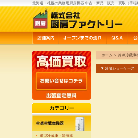
北海道・札幌の業務用厨房機器 中古・新品 販売 買取（手稲
ホーム
＞
冷凍冷蔵庫
▼ 冷蔵ショーケース
・
縦型冷蔵庫・冷凍庫