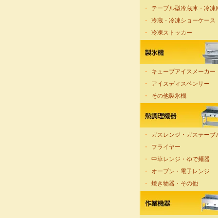
・
テーブル型冷蔵庫・冷凍
・
冷蔵・冷凍ショーケース
・
冷凍ストッカー
・
キューブアイスメーカー
・
アイスディスペンサー
・
その他製氷機
・
ガスレンジ・ガステーブ
・
フライヤー
・
中華レンジ・ゆで麺器
・
オーブン・電子レンジ
・
焼き物器・その他