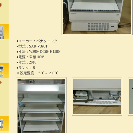
庫
●メーカー：パナソニック
●型式：SAR-V390T
●寸法：W890×D650×H1500
●電源：単相100V
●年式：2018
●ランク：B
※設定温度 ５℃～２０℃
ル