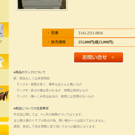
・ 型番
T141-2511-0018
プ
・ 販売価格
253,000円(税23,000円)
■商品のランクについて
新：新品もしくは未使用品
ランクA：状態が良く、傷等もほとんど無いもの
ランクB：多少の傷は見られるが、状態は良好なもの
ランクC：傷へこみ等はあるが、使用には支障がないもの
■商品についての注意事項
中古品に関しては、3ヶ月の保障がついております。
また購入後のトラブル防止の為、買い物カートは設けておりません。
原則、来店して頂き実際に見て頂いてからの販売となります。