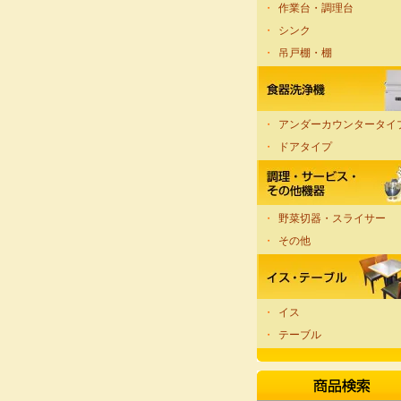
・
作業台・調理台
・
シンク
・
吊戸棚・棚
・
アンダーカウンタータイ
・
ドアタイプ
・
野菜切器・スライサー
・
その他
・
イス
・
テーブル