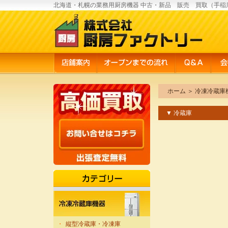
北海道・札幌の業務用厨房機器 中古・新品 販売 買取（手稲
ホーム
＞
冷凍冷蔵庫
▼ 冷蔵庫
・
縦型冷蔵庫・冷凍庫