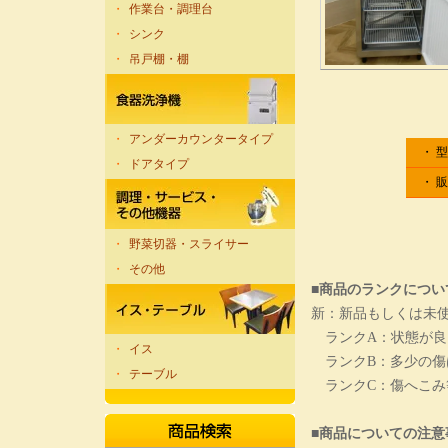
・
作業台・調理台
・
シンク
・
吊戸棚・棚
・
アンダーカウンタータイプ
・ 
・
ドアタイプ
・ 
・
野菜切器・スライサー
・
その他
■商品のランクについ
新：新品もしくは未
ランクA：状態が良
・
イス
ランクB：多少の傷
・
テーブル
ランクC：傷へこみ
■商品についての注意