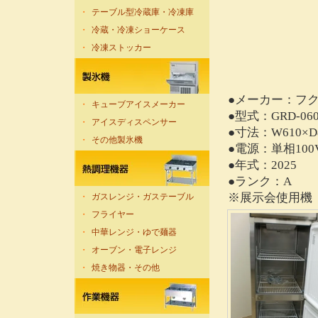
・
テーブル型冷蔵庫・冷凍庫
・
冷蔵・冷凍ショーケース
・
冷凍ストッカー
●メーカー：フ
・
キューブアイスメーカー
●型式：GRD-06
・
アイスディスペンサー
●寸法：W610×D8
・
その他製氷機
●電源：単相100
●年式：2025
●ランク：A
※展示会使用機
・
ガスレンジ・ガステーブル
・
フライヤー
・
中華レンジ・ゆで麺器
・
オーブン・電子レンジ
・
焼き物器・その他