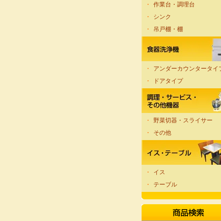
・
作業台・調理台
・
シンク
・
吊戸棚・棚
・
アンダーカウンタータイ
・
ドアタイプ
・
野菜切器・スライサー
・
その他
・
イス
・
テーブル