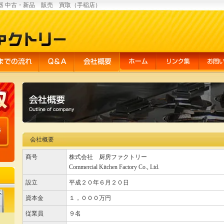
器 中古・新品 販売 買取（手稲店）
会社概要
商号
株式会社 厨房ファクトリー
Commercial Kitchen Factory Co., Ltd.
設立
平成２０年６月２０日
資本金
１，０００万円
従業員
９名