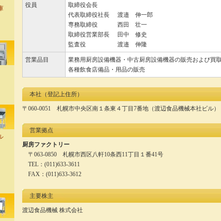
役員
取締役会長
庫
代表取締役社長
渡邉 伸一郎
専務取締役
西田 壮一
取締役営業部長
田中 修史
監査役
渡邉 伸隆
営業品目
業務用厨房設備機器・中古厨房設備機器の販売および買
各種飲食店備品・用品の販売
本社（登記上住所）
〒060-0051 札幌市中央区南１条東４丁目7番地（渡辺食品機械本社ビル）
営業拠点
ル
厨房ファクトリー
〒063-0850 札幌市西区八軒10条西11丁目１番41号
TEL：(011)633-3611
FAX：(011)633-3612
主要株主
渡辺食品機械 株式会社