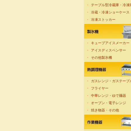
・
テーブル型冷蔵庫・冷凍
・
冷蔵・冷凍ショーケース
・
冷凍ストッカー
・
キューブアイスメーカー
・
アイスディスペンサー
・
その他製氷機
・
ガスレンジ・ガステーブ
・
フライヤー
・
中華レンジ・ゆで麺器
・
オーブン・電子レンジ
・
焼き物器・その他