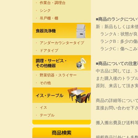
・
作業台・調理台
・
シンク
・
吊戸棚・棚
■商品のランクについ
新：新品もしくは未
ランクA：状態が良
ランクB：多少の傷
・
アンダーカウンタータイプ
ランクC：傷へこみ
・
ドアタイプ
■商品についての注意
中古品に関しては、
・
野菜切器・スライサー
また購入後のトラブ
・
その他
原則、来店して頂き
商品の詳細等につい
・
イス
直接お問い合わせ下
・
テーブル
搬入搬出費及び送料
掲載商品以外にも多