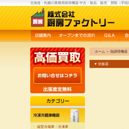
北海道・札幌の業務用厨房機器 中古・新品 販売 買取（手稲
ホーム
＞
熱調理機器
▼ 炊飯器
・
縦型冷蔵庫・冷凍庫