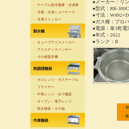
●メーカー：リ
・
テーブル型冷蔵庫・冷凍庫
●型式：RR-300
・
冷蔵・冷凍ショーケース
●寸法：W492×D4
・
冷凍ストッカー
●ガス種：プロパ
●電源：単3乾
●年式：2022
●ランク：B
・
キューブアイスメーカー
・
アイスディスペンサー
・
その他製氷機
・
ガスレンジ・ガステーブル
・
フライヤー
・
中華レンジ・ゆで麺器
・
オーブン・電子レンジ
・ 
・
焼き物器・その他
・ 