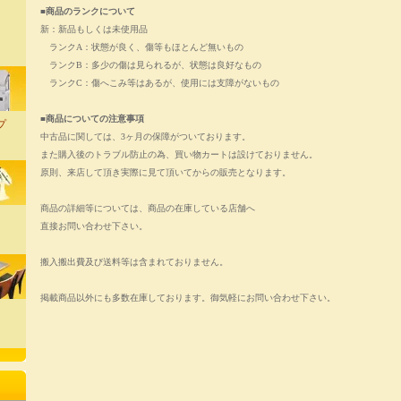
■商品のランクについて
新：新品もしくは未使用品
ランクA：状態が良く、傷等もほとんど無いもの
ランクB：多少の傷は見られるが、状態は良好なもの
ランクC：傷へこみ等はあるが、使用には支障がないもの
■商品についての注意事項
プ
中古品に関しては、3ヶ月の保障がついております。
また購入後のトラブル防止の為、買い物カートは設けておりません。
原則、来店して頂き実際に見て頂いてからの販売となります。
商品の詳細等については、商品の在庫している店舗へ
直接お問い合わせ下さい。
搬入搬出費及び送料等は含まれておりません。
掲載商品以外にも多数在庫しております。御気軽にお問い合わせ下さい。