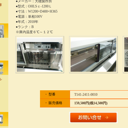
●メーカー：大穂製作所
庫
●型式：OHLSｃ-1200Ｌ
●寸法：W1200×D400×H365
●電源：単相100V
●年式：2018年
●ランク：B
※庫内温度６℃～１２℃
ル
・ 型番
T141-2411-0010
・ 販売価格
159,500円(税14,500円)