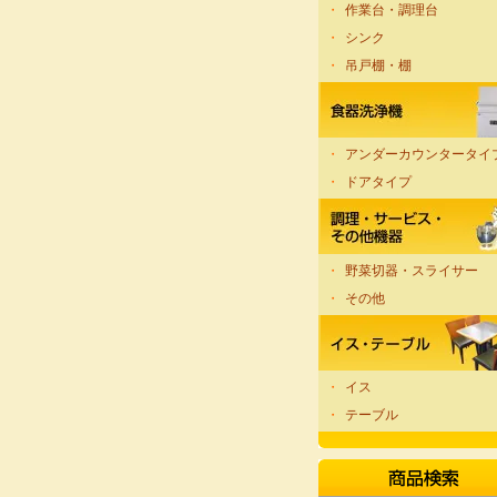
・
作業台・調理台
・
シンク
・
吊戸棚・棚
・
アンダーカウンタータイ
・
ドアタイプ
・
野菜切器・スライサー
・
その他
・
イス
・
テーブル