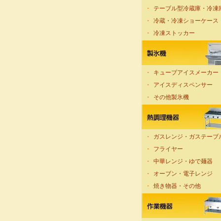
・
テーブル型冷蔵庫・冷凍
・
冷蔵・冷凍ショーケース
・
冷凍ストッカー
・
キューブアイスメーカー
・
アイスディスペンサー
・
その他製氷機
・
ガスレンジ・ガステーブ
・
フライヤー
・
中華レンジ・ゆで麺器
・
オーブン・電子レンジ
・
焼き物器・その他