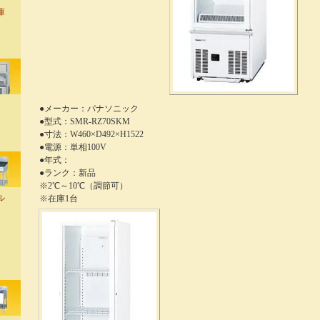
庫
●メーカー：パナソニック
●型式：SMR-RZ70SKM
●寸法：W460×D492×H1522
●電源：単相100V
●年式：
●ランク：新品
※2℃～10℃（調節可）
ル
※在庫1台