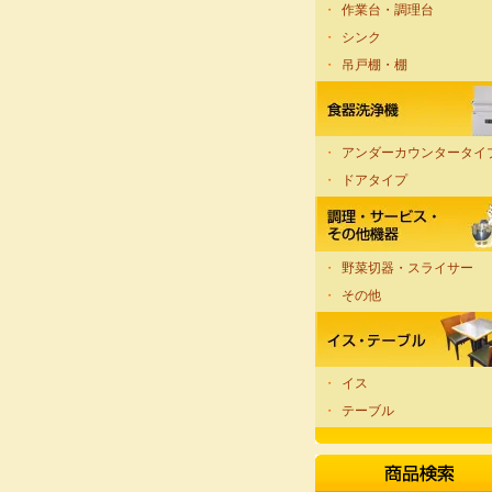
・
作業台・調理台
・
シンク
・
吊戸棚・棚
・
アンダーカウンタータイ
・
ドアタイプ
・
野菜切器・スライサー
・
その他
・
イス
・
テーブル