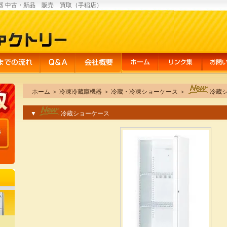
器 中古・新品 販売 買取（手稲店）
ホーム
＞
冷凍冷蔵庫機器
＞
冷蔵・冷凍ショーケース
＞
冷蔵
▼
冷蔵ショーケース