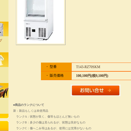
プ
・ 型番
T143-RZ70SKM
・ 販売価格
100,100円(税9,100円)
■商品のランクについて
新：新品もしくは未使用品
ランクA：状態が良く、傷等もほとんど無いもの
ランクB：多少の傷は見られるが、状態は良好なもの
ランクC：傷へこみ等はあるが、使用には支障がないもの