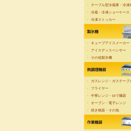
・
テーブル型冷蔵庫・冷凍
・
冷蔵・冷凍ショーケース
・
冷凍ストッカー
・
キューブアイスメーカー
・
アイスディスペンサー
・
その他製氷機
・
ガスレンジ・ガステーブ
・
フライヤー
・
中華レンジ・ゆで麺器
・
オーブン・電子レンジ
・
焼き物器・その他